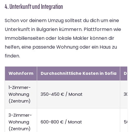
4. Unterkunft und Integration
Schon vor deinem Umzug solltest du dich um eine
Unterkunft in Bulgarien kümmern. Plattformen wie
Immobilienseiten oder lokale Makler können dir
helfen, eine passende Wohnung oder ein Haus zu
finden.
Wohnform
Durchschnittliche Kosten in Sofia
Dur
1-Zimmer-
Wohnung
350-450 € / Monat
300
(Zentrum)
3-Zimmer-
Wohnung
600-800 € / Monat
500
(Zentrum)