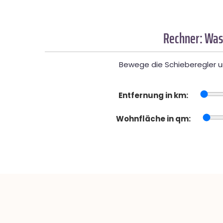
Rechner: Was
Bewege die Schieberegler un
Entfernung in km:
Wohnfläche in qm: