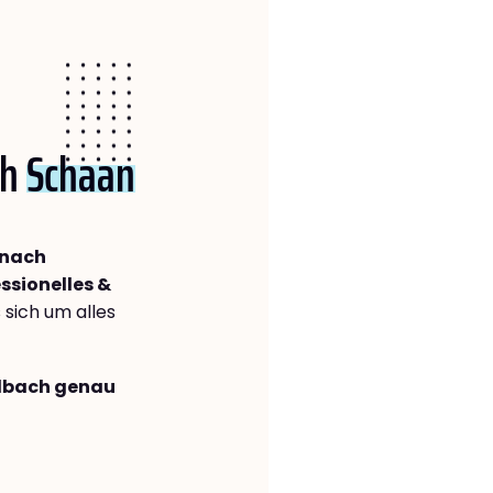
ch
Schaan
 nach
ssionelles &
s sich um alles
adbach genau