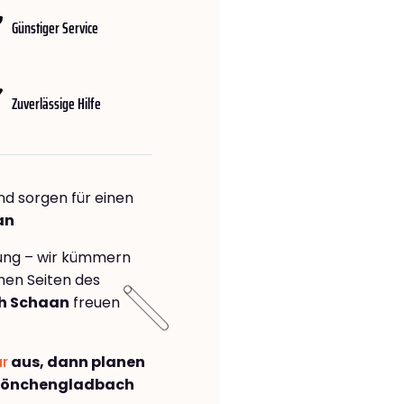
Günstiger Service
Zuverlässige Hilfe
nd sorgen für einen
an
rung – wir kümmern
önen Seiten des
h Schaan
freuen
ar
aus, dann planen
Mönchengladbach