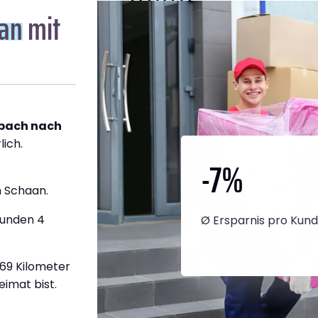
an
mit
bach nach
lich.
-7
%
 Schaan.
tunden 4
Ø Ersparnis pro Kun
669 Kilometer
eimat bist.