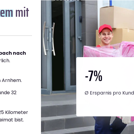
hem
mit
bach nach
lich.
-7
%
h Arnhem.
unde 32
Ø Ersparnis pro Kun
125 Kilometer
eimat bist.