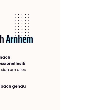
ch
Arnhem
 nach
ssionelles &
s sich um alles
adbach genau