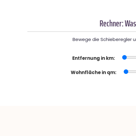
Rechner: Was
Bewege die Schieberegler un
Entfernung in km:
Wohnfläche in qm: