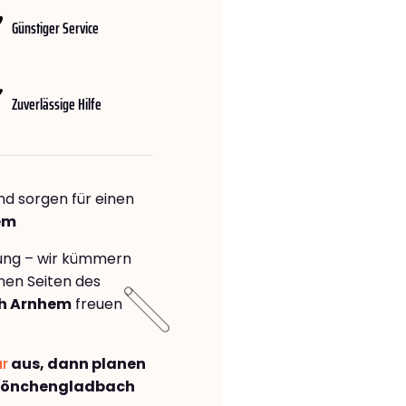
Günstiger Service
Zuverlässige Hilfe
nd sorgen für einen
em
rung – wir kümmern
önen Seiten des
h Arnhem
freuen
ar
aus, dann planen
Mönchengladbach