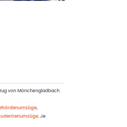
Umzug von Mönchengladbach
ehördenumzüge
,
tudentenumzüge
. Je