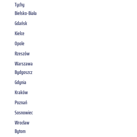
Tychy
Bielsko-Biała
Gdańsk
Kielce
Opole
Rzeszów
Warszawa
Bydgoszcz
Gdynia
Kraków
Poznań
Sosnowiec
Wrocław
Bytom