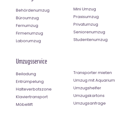
Mini Umzug
Behördenumzug
Praxisumzug
Büroumzug
Privatumzug
Fernumzug
Seniorenumzug
Firmenumzug
Studentenumzug
Laborumzug
Umzugsservice
Transporter mieten
Beiladung
Umzug mit Aquarium
Entrümpelung
Umzugshelfer
Halteverbotszone
Umzugskartons
Klaviertransport
Umzugsanfrage
Möbellift