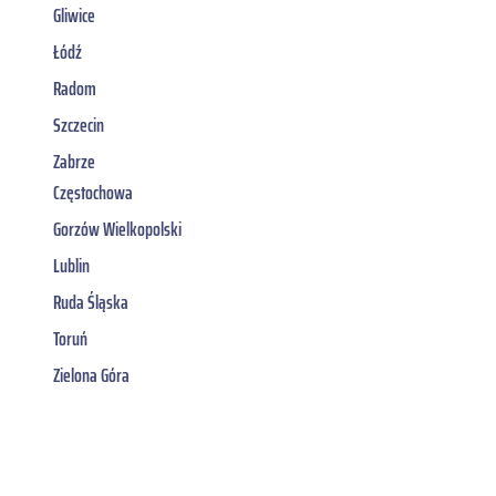
Gliwice
Łódź
Radom
Szczecin
Zabrze
Częstochowa
Gorzów Wielkopolski
Lublin
Ruda Śląska
Toruń
Zielona Góra