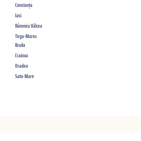
Constanța
Iasi
Râmnicu Vâlcea
Tirgu-Mures
Braila
Craiova
Oradea
Satu-Mare