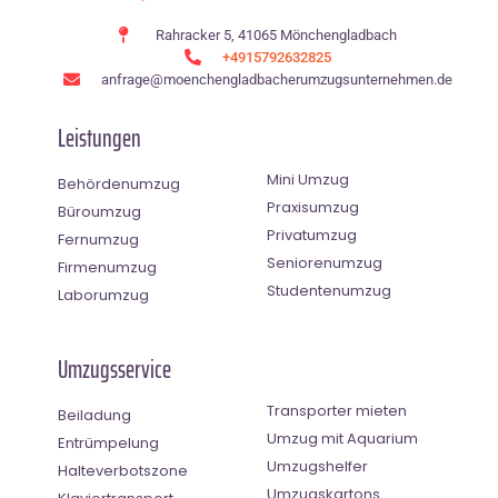
Rahracker 5, 41065 Mönchengladbach
+4915792632825
anfrage@moenchen­gladbacherumzugsunternehmen.de
Leistungen
Mini Umzug
Behördenumzug
Praxisumzug
Büroumzug
Privatumzug
Fernumzug
Seniorenumzug
Firmenumzug
Studentenumzug
Laborumzug
Umzugsservice
Transporter mieten
Beiladung
Umzug mit Aquarium
Entrümpelung
Umzugshelfer
Halteverbotszone
Umzugskartons