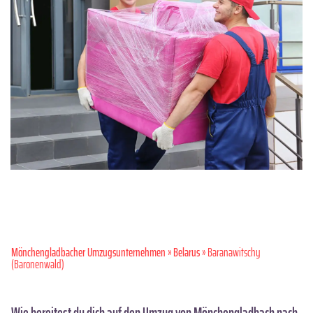
Mönchen­gladbacher Umzugsunternehmen
»
Belarus
» Baranawitschy
(Baronenwald)
Wie bereitest du dich auf den Umzug von Mönchengladbach nach