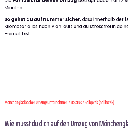
Die
Fahrzeit für deinen Umzug
beträgt dabei nur 17 S
Minuten.
So gehst du auf Nummer sicher
, dass innerhalb der 1
Kilometer alles nach Plan läuft und du stressfrei in dei
Heimat bist.
Mönchen­gladbacher Umzugsunternehmen
»
Belarus
» Soligorsk (Salihorsk)
Wie musst du dich auf den Umzug von Mönchengla