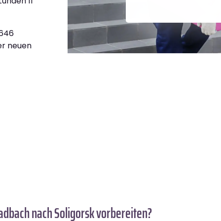
tunden 11
.646
ner neuen
dbach nach Soligorsk vorbereiten?