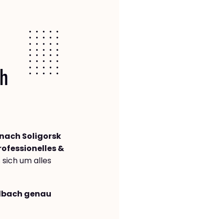
ch
ach Soligorsk
rofessionelles &
s sich um alles
adbach genau