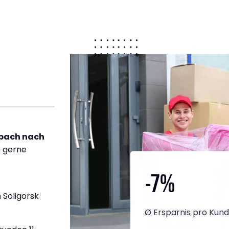
bach nach
h gerne
-7
%
 Soligorsk
Ø Ersparnis pro Kun