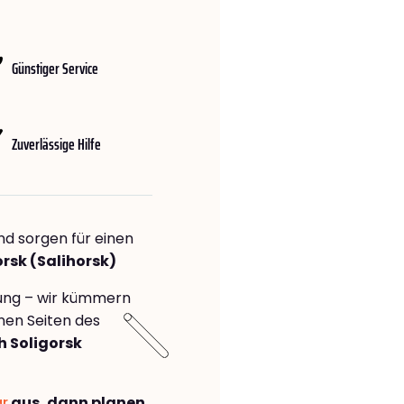
Günstiger Service
Zuverlässige Hilfe
nd sorgen für einen
rsk (Salihorsk)
rung – wir kümmern
önen Seiten des
 Soligorsk
ar
aus, dann planen