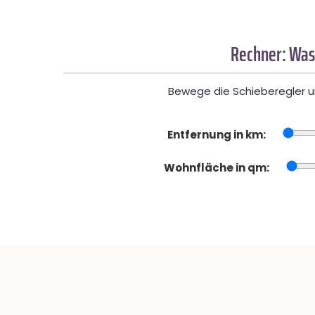
Rechner: Was
Bewege die Schieberegler un
Entfernung in km:
Wohnfläche in qm: