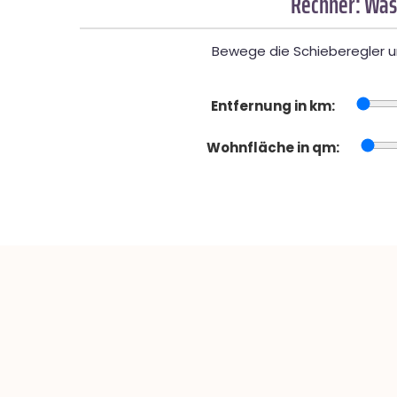
Rechner: Was
Bewege die Schieberegler un
Entfernung in km:
Wohnfläche in qm: