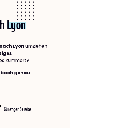
ch
Lyon
nach Lyon
umziehen
tiges
lles kümmert?
adbach genau
Günstiger Service