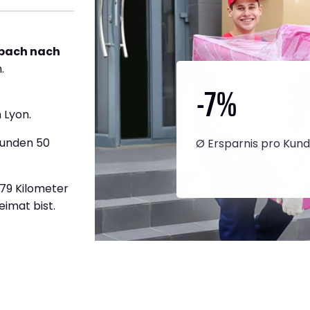
bach nach
.
-7
%
 Lyon.
tunden 50
Ø Ersparnis pro Kun
779 Kilometer
eimat bist.