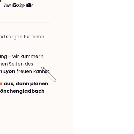
Zuverlässige Hilfe
nd sorgen für einen
rung – wir kümmern
önen Seiten des
h Lyon
freuen kannst.
ar
aus, dann planen
Mönchengladbach