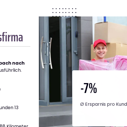
sfirma
bach nach
usführlich.
-7
%
h
Ø Ersparnis pro Kun
unden 13
888 Kilometer