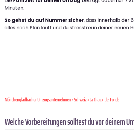
Die
Fahrzeit für deinen Umzug
beträgt dabei nur 7 S
Minuten.
So gehst du auf Nummer sicher
, dass innerhalb der 
alles nach Plan läuft und du stressfrei in deiner neuen H
Mönchen­gladbacher Umzugsunternehmen
»
Schweiz
» La Chaux-de-Fonds
Welche Vorbereitungen solltest du vor deinem 