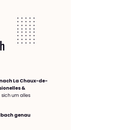
ch
nach La Chaux-de-
sionelles &
s sich um alles
adbach genau