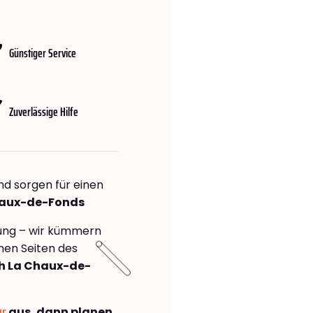
Günstiger Service
Zuverlässige Hilfe
nd sorgen für einen
Chaux-de-Fonds
rung – wir kümmern
önen Seiten des
 La Chaux-de-
ar
aus, dann planen