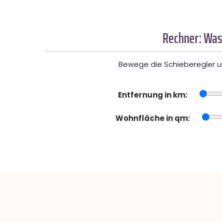
Rechner: Was
Bewege die Schieberegler un
Entfernung in km:
Wohnfläche in qm: