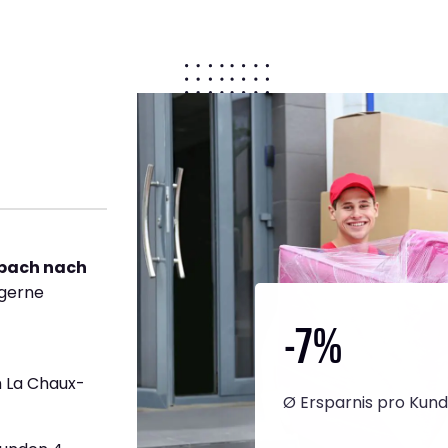
bach nach
 gerne
-7
%
 La Chaux-
Ø Ersparnis pro Kun