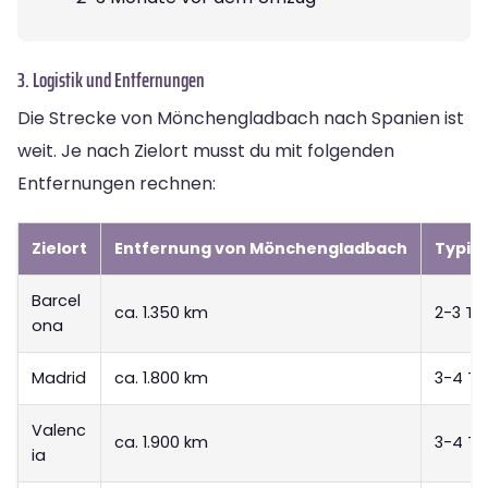
3. Logistik und Entfernungen
Die Strecke von Mönchengladbach nach Spanien ist
weit. Je nach Zielort musst du mit folgenden
Entfernungen rechnen:
Zielort
Entfernung von Mönchengladbach
Typis
Barcel
ca. 1.350 km
2-3 T
ona
Madrid
ca. 1.800 km
3-4 T
Valenc
ca. 1.900 km
3-4 T
ia