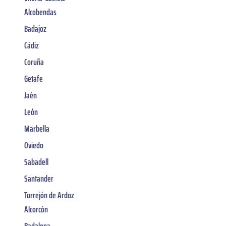
Alcobendas
Badajoz
Cádiz
Coruña
Getafe
Jaén
León
Marbella
Oviedo
Sabadell
Santander
Torrejón de Ardoz
Alcorcón
Badalona