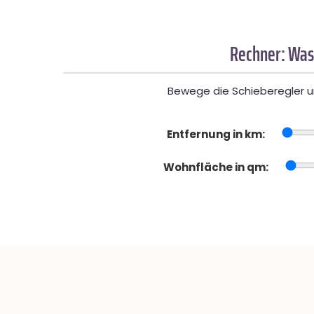
Rechner: Was
Bewege die Schieberegler un
Entfernung in km:
Wohnfläche in qm: