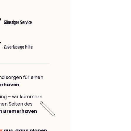
Günstiger Service
Zuverlässige Hilfe
nd sorgen für einen
er­haven
rung – wir kümmern
önen Seiten des
 Bremer­haven
ar
aus, dann planen