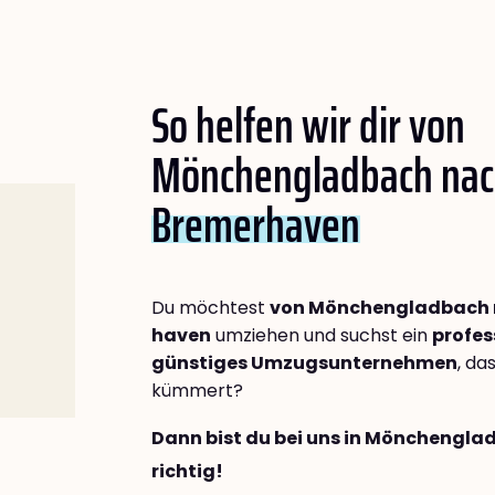
So helfen wir dir von
Mönchengladbach na
Bremer­haven
Du möchtest
von Mönchengladbach 
haven
umziehen und suchst ein
profes
günstiges Umzugsunternehmen
, da
kümmert?
Dann bist du bei uns in Mönchengl
richtig!