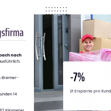
gsfirma
bach nach
usführlich.
-7
%
h Bremer­
Ø Ersparnis pro Kun
tunden 14
382 Kilometer