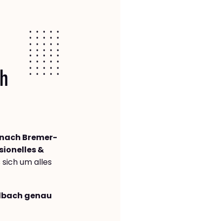
ch
nach Bremer­
sionelles &
s sich um alles
adbach genau