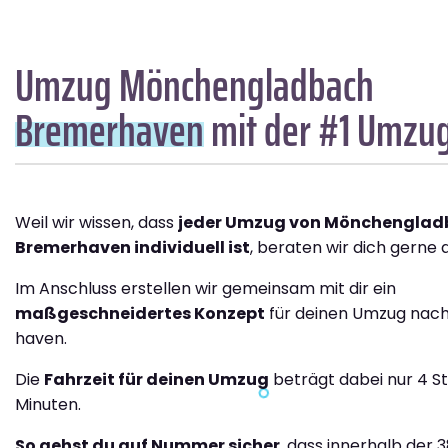
Umzug Mönchengladbach
Bremer­haven
mit der #1 Umzu
Weil wir wissen, dass
jeder Umzug von Mönchenglad
Bremer­haven individuell ist
, beraten wir dich gerne a
Im Anschluss erstellen wir gemeinsam mit dir ein
maßgeschneidertes Konzept
für deinen Umzug nac
haven.
Die
Fahrzeit für deinen Umzug
beträgt dabei nur 4 S
Minuten.
So gehst du auf Nummer sicher
, dass innerhalb der 