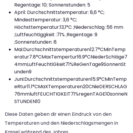
Regentage: 10; Sonnenstunden: 5
April: Durchschnittstemperatur: 8,6 °C;
Mindesttemperatur: 3,6 °C;
Höchsttemperatur:13,1°C ;Niederschlag :56 mm
;Luftfeuchtiggkeit :71% ;Regentage :9
;Sonnenstunden :8
Mai:Durchschnittstemperaturen12.7°CMinTemp
eratur7.8°CMaxTempertur16.9°CNiederSchläge7
4mmLuftFeuchtiGkeit71%ReGenTage9SonnenSt
unden9
Juni:Durchschnittstemperaturen15.9°CMinTemp
eRtur11.1°CMaXTemperaturen20CNieDERSCHLAG
76mmluftFEUCHTIGKEIT71%regenTAGE10sonneN
STUNDEN10
Diese Daten geben dir einen Eindruck von den
Temperaturen und den Niederschlagsmengen in
Kassel während des Jahres.