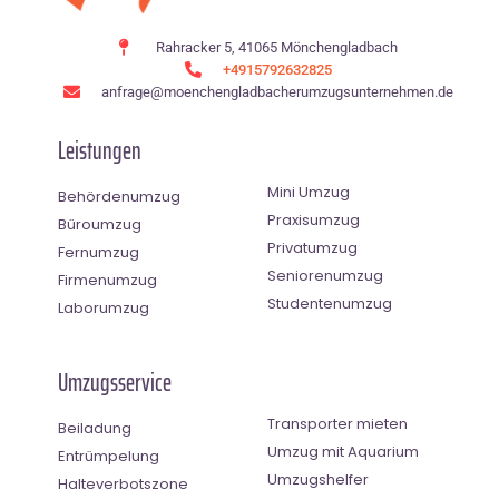
Rahracker 5, 41065 Mönchengladbach
+4915792632825
anfrage@moenchen­gladbacherumzugsunternehmen.de
Leistungen
Mini Umzug
Behördenumzug
Praxisumzug
Büroumzug
Privatumzug
Fernumzug
Seniorenumzug
Firmenumzug
Studentenumzug
Laborumzug
Umzugsservice
Transporter mieten
Beiladung
Umzug mit Aquarium
Entrümpelung
Umzugshelfer
Halteverbotszone