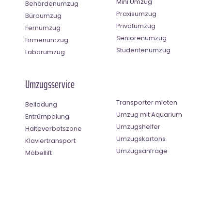
Mini Umzug
Behördenumzug
Praxisumzug
Büroumzug
Privatumzug
Fernumzug
Seniorenumzug
Firmenumzug
Studentenumzug
Laborumzug
Umzugsservice
Transporter mieten
Beiladung
Umzug mit Aquarium
Entrümpelung
Umzugshelfer
Halteverbotszone
Umzugskartons
Klaviertransport
Umzugsanfrage
Möbellift