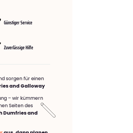
Günstiger Service
Zuverlässige Hilfe
nd sorgen für einen
ries and Galloway
rung – wir kümmern
önen Seiten des
 Dumfries and
ar
aus, dann planen