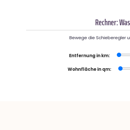
Rechner: Was
Bewege die Schieberegler un
Entfernung in km:
Wohnfläche in qm: