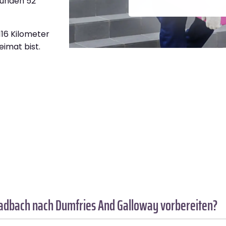
tunden 52
.116 Kilometer
eimat bist.
adbach nach Dumfries And Galloway vorbereiten?