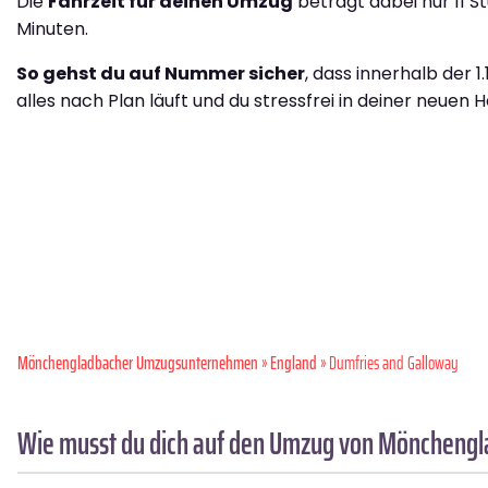
Die
Fahrzeit für deinen Umzug
beträgt dabei nur 11 S
Minuten.
So gehst du auf Nummer sicher
, dass innerhalb der 1
alles nach Plan läuft und du stressfrei in deiner neuen H
Mönchen­gladbacher Umzugsunternehmen
»
England
» Dumfries and Galloway
Wie musst du dich auf den Umzug von Mönchengl