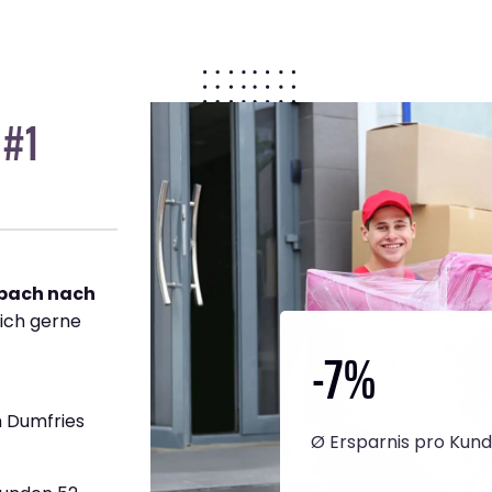
 #1
bach nach
dich gerne
-7
%
 Dumfries
Ø Ersparnis pro Kun