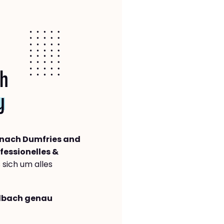
ch
y
nach Dumfries and
fessionelles &
s sich um alles
adbach genau