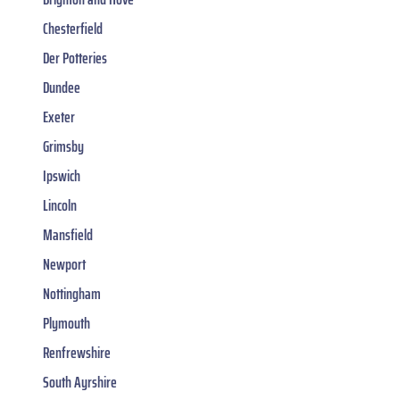
Chesterfield
Der Potteries
Dundee
Exeter
Grimsby
Ipswich
Lincoln
Mansfield
Newport
Nottingham
Plymouth
Renfrewshire
South Ayrshire