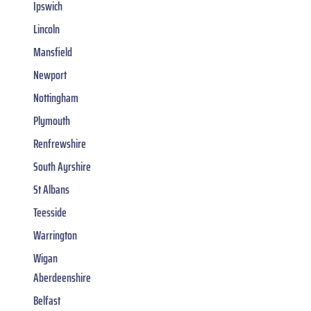
Ipswich
Lincoln
Mansfield
Newport
Nottingham
Plymouth
Renfrewshire
South Ayrshire
St Albans
Teesside
Warrington
Wigan
Aberdeenshire
Belfast