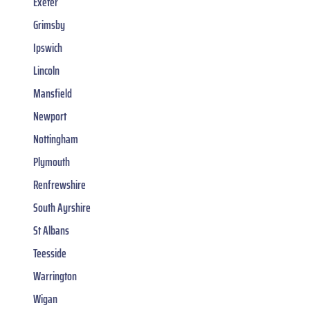
Exeter
Grimsby
Ipswich
Lincoln
Mansfield
Newport
Nottingham
Plymouth
Renfrewshire
South Ayrshire
St Albans
Teesside
Warrington
Wigan