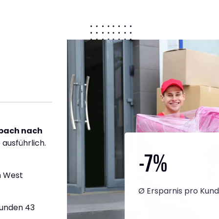
bach nach
 ausführlich.
-7
%
h West
Ø Ersparnis pro Kun
tunden 43