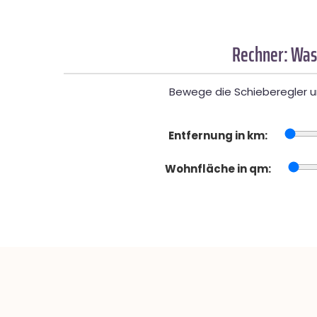
Rechner: Was
Bewege die Schieberegler un
Entfernung in km:
Wohnfläche in qm: