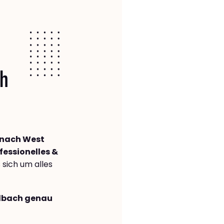
ch
nach West
fessionelles &
s sich um alles
adbach genau