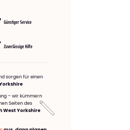
Günstiger Service
Zuverlässige Hilfe
nd sorgen für einen
Yorkshire
rung – wir kümmern
önen Seiten des
 West Yorkshire
ar
aus, dann planen