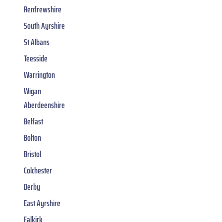
Renfrewshire
South Ayrshire
St Albans
Teesside
Warrington
Wigan
Aberdeenshire
Belfast
Bolton
Bristol
Colchester
Derby
East Ayrshire
Falkirk