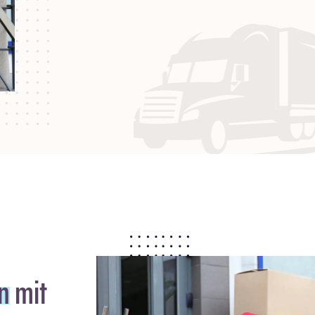
n
mit