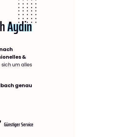
ch
Aydin
 nach
ionelles &
s sich um alles
adbach genau
Günstiger Service