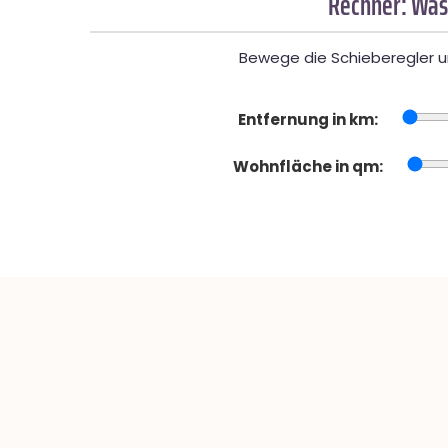
Rechner: Was
Bewege die Schieberegler un
Entfernung in km:
Wohnfläche in qm: