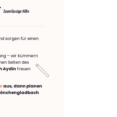
Zuverlässige Hilfe
nd sorgen für einen
rung – wir kümmern
önen Seiten des
h Aydin
freuen
ar
aus, dann planen
Mönchengladbach