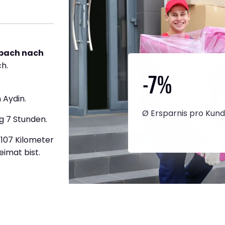
bach nach
ch.
-7
%
 Aydin.
Ø Ersparnis pro Kun
g 7 Stunden.
3.107 Kilometer
eimat bist.