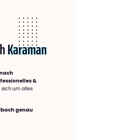
ch
Karaman
 nach
fessionelles &
s sich um alles
adbach genau