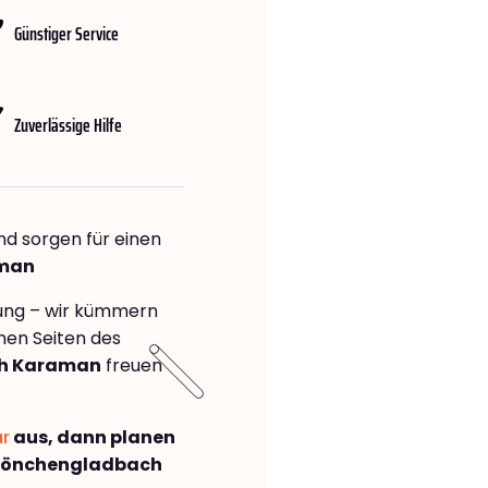
Günstiger Service
Zuverlässige Hilfe
nd sorgen für einen
aman
rung – wir kümmern
önen Seiten des
h Karaman
freuen
ar
aus, dann planen
Mönchengladbach