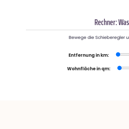
Rechner: Was
Bewege die Schieberegler un
Entfernung in km:
Wohnfläche in qm: