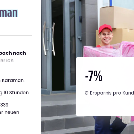
aman
bach nach
hrlich.
-7
%
h Karaman.
g 10 Stunden.
Ø Ersparnis pro Kun
.339
ner neuen