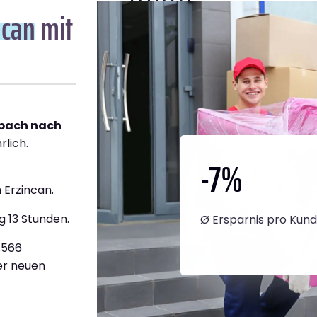
ncan
mit
bach nach
rlich.
-7
%
 Erzincan.
g 13 Stunden.
Ø Ersparnis pro Kun
3.566
ner neuen