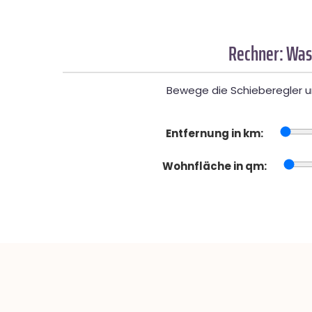
Rechner: Was
Bewege die Schieberegler un
Entfernung in km:
Wohnfläche in qm: