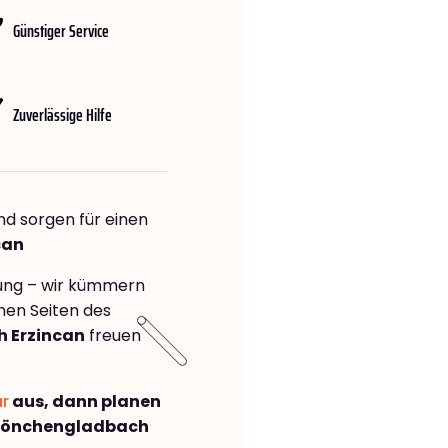
Günstiger Service
Zuverlässige Hilfe
nd sorgen für einen
can
rung – wir kümmern
önen Seiten des
 Erzincan
freuen
ar
aus, dann planen
Mönchengladbach