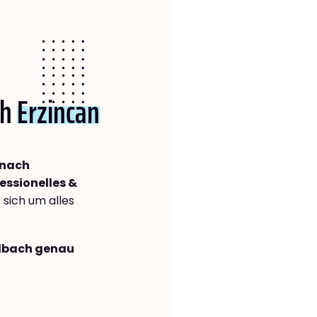
ch
Erzincan
 nach
essionelles &
s sich um alles
adbach genau