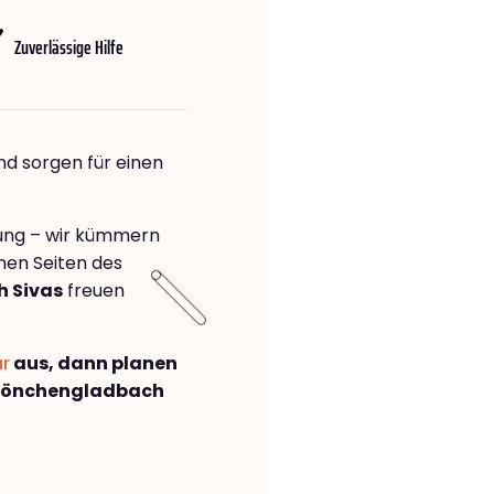
Zuverlässige Hilfe
nd sorgen für einen
rung – wir kümmern
önen Seiten des
 Sivas
freuen
ar
aus, dann planen
Mönchengladbach