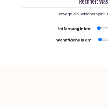
Rechner: Was
Bewege die Schieberegler un
Entfernung in km:
Wohnfläche in qm: