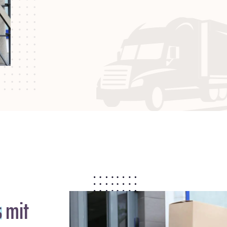
s
mit