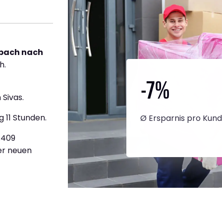
bach nach
h.
-7
%
Sivas.
g 11 Stunden.
Ø Ersparnis pro Kun
3.409
ner neuen