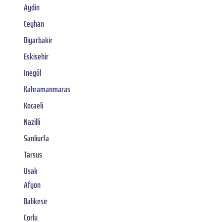
Aydin
Ceyhan
Diyarbakir
Eskisehir
Inegöl
Kahramanmaras
Kocaeli
Nazilli
Sanliurfa
Tarsus
Usak
Afyon
Balikesir
Corlu