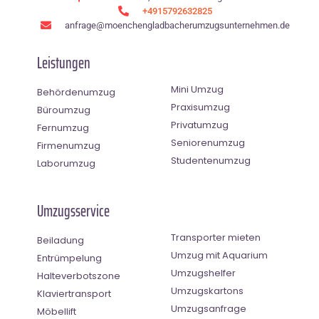
+4915792632825
anfrage@moenchen­gladbacherumzugsunternehmen.de
Leistungen
Mini Umzug
Behördenumzug
Praxisumzug
Büroumzug
Privatumzug
Fernumzug
Seniorenumzug
Firmenumzug
Studentenumzug
Laborumzug
Umzugsservice
Transporter mieten
Beiladung
Umzug mit Aquarium
Entrümpelung
Umzugshelfer
Halteverbotszone
Umzugskartons
Klaviertransport
Umzugsanfrage
Möbellift