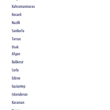
Kahramanmaras
Kocaeli
Nazilli
Sanliurfa
Tarsus
Usak
Afyon
Balikesir
Corlu
Edirne
Gaziantep
Iskenderun
Karaman